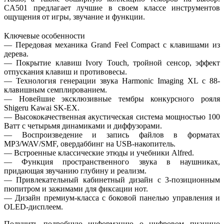
CA501 предлагает лучшие в своем классе инструментов
ощущения от игры, звучание и функции.
Ключевые особенности
— Передовая механика Grand Feel Compact с клавишами из
дерева.
— Покрытие клавиш Ivory Touch, тройной сенсор, эффект
отпускания клавиш и противовесы.
— Технология генерации звука Harmonic Imaging XL с 88-
клавишным семплированием.
— Новейшие эксклюзивные тембры конкурсного рояля
Shigeru Kawai SK-EX.
— Высококачественная акустическая система мощностью 100
Ватт с четырьмя динамиками и диффузорами.
— Воспроизведение и запись файлов в форматах
MP3/WAV/SMF, овердаббинг на USB-накопитель.
— Встроенные классические этюды и учебники Alfred.
— Функция пространственного звука в наушниках,
придающая звучанию глубину и реализм.
— Привлекательный кабинетный дизайн с 3-позиционным
пюпитром и зажимами для фиксации нот.
— Дизайн премиум-класса с боковой панелью управления и
OLED-дисплеем.
Получить подробную информацию о цифровом пианино