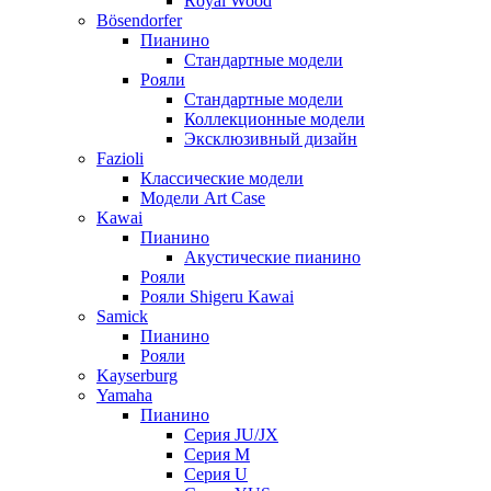
Royal Wood
Bösendorfer
Пианино
Стандартные модели
Рояли
Стандартные модели
Коллекционные модели
Эксклюзивный дизайн
Fazioli
Классические модели
Модели Art Case
Kawai
Пианино
Акустические пианино
Рояли
Рояли Shigeru Kawai
Samick
Пианино
Рояли
Kayserburg
Yamaha
Пианино
Серия JU/JX
Серия M
Серия U