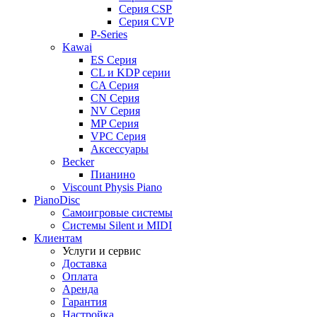
Серия CSP
Серия CVP
P-Series
Kawai
ES Серия
CL и KDP серии
CA Серия
CN Серия
NV Серия
MP Серия
VPC Серия
Аксессуары
Becker
Пианино
Viscount Physis Piano
PianoDisc
Самоигровые системы
Системы Silent и MIDI
Клиентам
Услуги и сервис
Доставка
Оплата
Аренда
Гарантия
Настройка