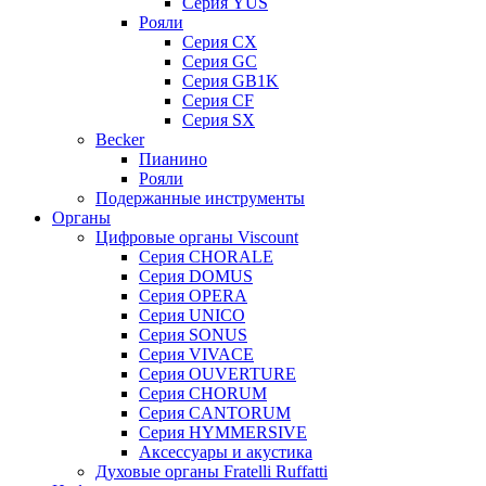
Серия YUS
Рояли
Серия CX
Серия GC
Серия GB1K
Серия CF
Серия SX
Becker
Пианино
Рояли
Подержанные инструменты
Органы
Цифровые органы Viscount
Серия CHORALE
Серия DOMUS
Серия OPERA
Серия UNICO
Серия SONUS
Серия VIVACE
Серия OUVERTURE
Серия CHORUM
Серия CANTORUM
Серия HYMMERSIVE
Аксессуары и акустика
Духовые органы Fratelli Ruffatti