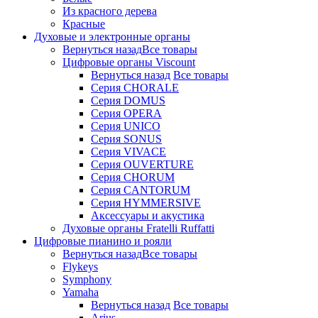
Из красного дерева
Красные
Духовые и электронные органы
Вернуться назад
Все товары
Цифровые органы Viscount
Вернуться назад
Все товары
Серия CHORALE
Серия DOMUS
Серия OPERA
Серия UNICO
Серия SONUS
Серия VIVACE
Серия OUVERTURE
Серия CHORUM
Серия CANTORUM
Серия HYMMERSIVE
Аксессуары и акустика
Духовые органы Fratelli Ruffatti
Цифровые пианино и рояли
Вернуться назад
Все товары
Flykeys
Symphony
Yamaha
Вернуться назад
Все товары
Arius