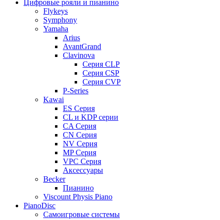
Цифровые рояли и пианино
Flykeys
Symphony
Yamaha
Arius
AvantGrand
Clavinova
Серия CLP
Серия CSP
Серия CVP
P-Series
Kawai
ES Серия
CL и KDP серии
CA Серия
CN Серия
NV Серия
MP Серия
VPC Серия
Аксессуары
Becker
Пианино
Viscount Physis Piano
PianoDisc
Самоигровые системы