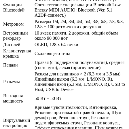
Функции
Соответствие спецификации Bluetooth Low
Bluetooth®
Energy MIDI AUDIO: Bluetooth (Ver. 5.1
A2DP-совмест.)
Размеры 1/4, 2/4, 3/4, 4/4, 5/4, 3/8, 6/8, 7/8, 9/8,
Метроном
12/8 + 100 ритмических рисунков
Встроенный
10 ячеек памяти, 2 дорожки, общий объем
рекордер
около 90 000 нот
Дисплей
OLED, 128 x 64 точки
Клавиатурная
Скользящего типа
крышка
Правая (с поддержкой полунажатия), средняя
Педали
(состенуто), левая (приглушение)
Разъем для наушников × 2 (6,3 мм и 3,5 мм),
Линейный выход (6,3 мм, L/MONO, R),
Разъемы
Линейный вход (6,3 мм, L/MONO, R), USB to
Host, USB to Device
Выходная
50 Вт + 50 Вт
мощность
Кривые чувствительности, Интонировка,
Резонанс при нажатой правой педали, Шум
демпферов, Резонанс струн, Резонанс
Виртуальный
недемпфируемых струн, Резонанс корпуса,
настройщик
Эффект отпускания клавиши, Шум возврата