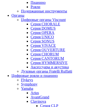
Пианино
Рояли
Подержанные инструменты
Органы
Цифровые органы Viscount
Серия CHORALE
Серия DOMUS
Серия OPERA
Серия UNICO
Серия SONUS
Серия VIVACE
Серия OUVERTURE
Серия CHORUM
Серия CANTORUM
Серия HYMMERSIVE
Аксессуары и акустика
Духовые органы Fratelli Ruffatti
Цифровые рояли и пианино
Flykeys
Symphony
Yamaha
Arius
AvantGrand
Clavinova
Серия CLP