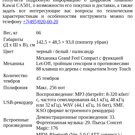
Kawai CA501, о возможности его покупки и доставки, а также
задать все интересующие вас вопросы по техническим
характеристикам и особенностям инструмента можно по
телефону
+7(495)920-60-20
Вес, кг
66
Габариты
142,5 × 48,5 × 93,0 (пюпитр убран)
(Д х Ш х В), см
Цвет
черный / белый / палисандр
Механика Grand Feel Compact с функцией
Механика
Let-Off, тройным сенсором и противовесами
88 клавиш из дерева с покрытием Ivory Touch
Количество
45 тембров
тембров
Полифония
Макс. 256 нот
Воспроизведение: MP3 (битрейт: 8-320 кбит/
с, частота семплирования 44,1 кГц, 48 кГц
USB-рекордер
или 32 кГц), WAV (44,1 кГц, 16 бит), SMF,
KSO (формат встроенного рекордера)
Демонстрационные произведения: 33.
Встроенные
Фортепианная музыка: 29. Пьесы Concert
произведения
Magic: 176
MIDI: Bluetooth (Ver. 5.0 GATT-совмест.) /