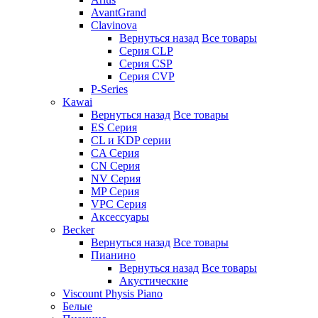
AvantGrand
Clavinova
Вернуться назад
Все товары
Серия CLP
Серия CSP
Серия CVP
P-Series
Kawai
Вернуться назад
Все товары
ES Серия
CL и KDP серии
CA Серия
CN Серия
NV Серия
MP Серия
VPC Серия
Аксессуары
Becker
Вернуться назад
Все товары
Пианино
Вернуться назад
Все товары
Акустические
Viscount Physis Piano
Белые