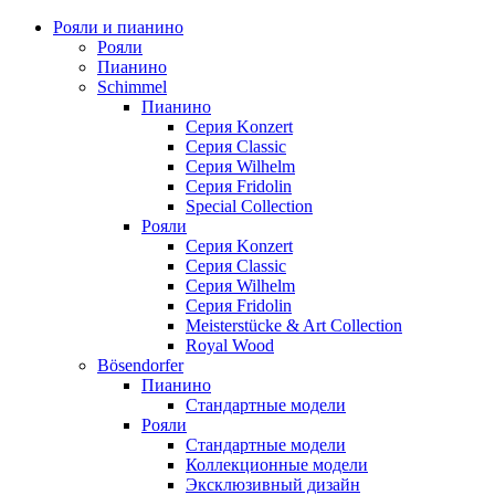
Рояли и пианино
Рояли
Пианино
Schimmel
Пианино
Серия Konzert
Серия Classic
Серия Wilhelm
Серия Fridolin
Special Collection
Рояли
Серия Konzert
Серия Classic
Серия Wilhelm
Серия Fridolin
Meisterstücke & Art Collection
Royal Wood
Bösendorfer
Пианино
Стандартные модели
Рояли
Стандартные модели
Коллекционные модели
Эксклюзивный дизайн