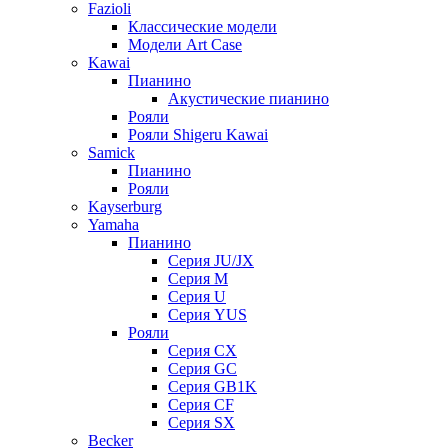
Fazioli
Классические модели
Модели Art Case
Kawai
Пианино
Акустические пианино
Рояли
Рояли Shigeru Kawai
Samick
Пианино
Рояли
Kayserburg
Yamaha
Пианино
Серия JU/JX
Серия M
Серия U
Серия YUS
Рояли
Серия CX
Серия GC
Серия GB1K
Серия CF
Серия SX
Becker