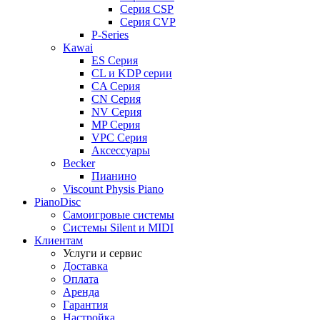
Серия CSP
Серия CVP
P-Series
Kawai
ES Серия
CL и KDP серии
CA Серия
CN Серия
NV Серия
MP Серия
VPC Серия
Аксессуары
Becker
Пианино
Viscount Physis Piano
PianoDisc
Самоигровые системы
Системы Silent и MIDI
Клиентам
Услуги и сервис
Доставка
Оплата
Аренда
Гарантия
Настройка