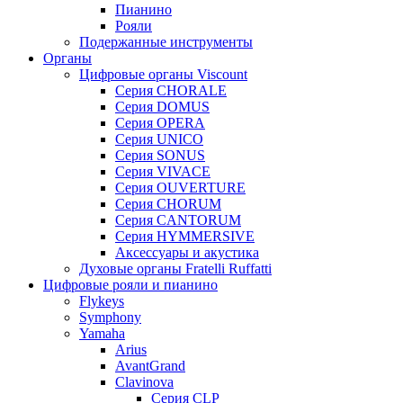
Пианино
Рояли
Подержанные инструменты
Органы
Цифровые органы Viscount
Серия CHORALE
Серия DOMUS
Серия OPERA
Серия UNICO
Серия SONUS
Серия VIVACE
Серия OUVERTURE
Серия CHORUM
Серия CANTORUM
Серия HYMMERSIVE
Аксессуары и акустика
Духовые органы Fratelli Ruffatti
Цифровые рояли и пианино
Flykeys
Symphony
Yamaha
Arius
AvantGrand
Clavinova
Серия CLP