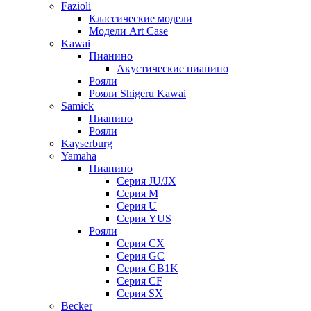
Fazioli
Классические модели
Модели Art Case
Kawai
Пианино
Акустические пианино
Рояли
Рояли Shigeru Kawai
Samick
Пианино
Рояли
Kayserburg
Yamaha
Пианино
Серия JU/JX
Серия M
Серия U
Серия YUS
Рояли
Серия CX
Серия GC
Серия GB1K
Серия CF
Серия SX
Becker