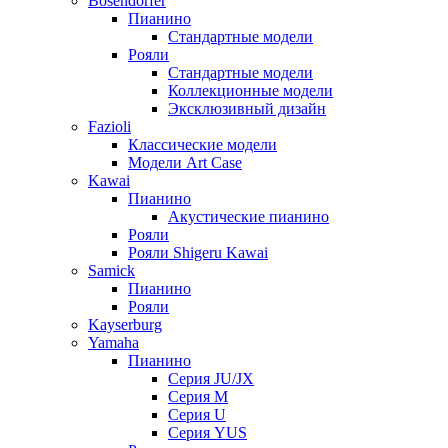
Bösendorfer
Пианино
Стандартные модели
Рояли
Стандартные модели
Коллекционные модели
Эксклюзивный дизайн
Fazioli
Классические модели
Модели Art Case
Kawai
Пианино
Акустические пианино
Рояли
Рояли Shigeru Kawai
Samick
Пианино
Рояли
Kayserburg
Yamaha
Пианино
Серия JU/JX
Серия M
Серия U
Серия YUS