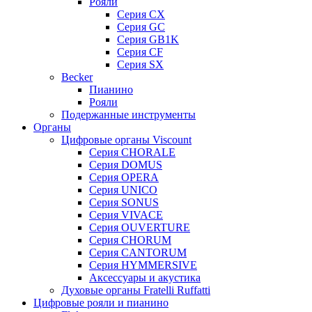
Рояли
Серия CX
Серия GC
Серия GB1K
Серия CF
Серия SX
Becker
Пианино
Рояли
Подержанные инструменты
Органы
Цифровые органы Viscount
Серия CHORALE
Серия DOMUS
Серия OPERA
Серия UNICO
Серия SONUS
Серия VIVACE
Серия OUVERTURE
Серия CHORUM
Серия CANTORUM
Серия HYMMERSIVE
Аксессуары и акустика
Духовые органы Fratelli Ruffatti
Цифровые рояли и пианино