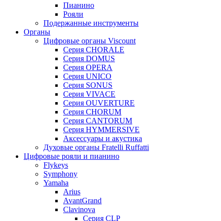
Пианино
Рояли
Подержанные инструменты
Органы
Цифровые органы Viscount
Серия CHORALE
Серия DOMUS
Серия OPERA
Серия UNICO
Серия SONUS
Серия VIVACE
Серия OUVERTURE
Серия CHORUM
Серия CANTORUM
Серия HYMMERSIVE
Аксессуары и акустика
Духовые органы Fratelli Ruffatti
Цифровые рояли и пианино
Flykeys
Symphony
Yamaha
Arius
AvantGrand
Clavinova
Серия CLP