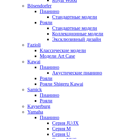
Royal Wood
Bösendorfer
Пианино
Стандартные модели
Рояли
Стандартные модели
Коллекционные модели
Эксклюзивный дизайн
Fazioli
Классические модели
Модели Art Case
Kawai
Пианино
Акустические пианино
Рояли
Рояли Shigeru Kawai
Samick
Пианино
Рояли
Kayserburg
Yamaha
Пианино
Серия JU/JX
Серия M
Серия U