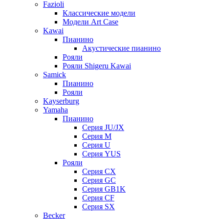
Fazioli
Классические модели
Модели Art Case
Kawai
Пианино
Акустические пианино
Рояли
Рояли Shigeru Kawai
Samick
Пианино
Рояли
Kayserburg
Yamaha
Пианино
Серия JU/JX
Серия M
Серия U
Серия YUS
Рояли
Серия CX
Серия GC
Серия GB1K
Серия CF
Серия SX
Becker