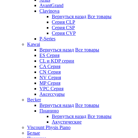
AvantGrand
Clavinova
Вернуться назад
Все товары
Серия CLP
Серия CSP
Серия CVP
P-Series
Kawai
Вернуться назад
Все товары
ES Серия
CL и KDP серии
CA Серия
CN Серия
NV Серия
MP Серия
VPC Серия
Аксессуары
Becker
Вернуться назад
Все товары
Пианино
Вернуться назад
Все товары
Акустические
Viscount Physis Piano
Белые