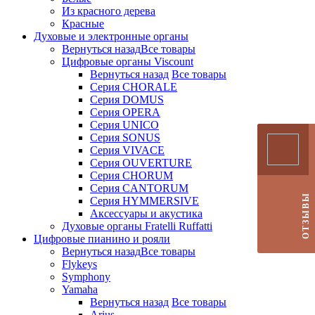
Из красного дерева
Красные
Духовые и электронные органы
Вернуться назад
Все товары
Цифровые органы Viscount
Вернуться назад
Все товары
Серия CHORALE
Серия DOMUS
Серия OPERA
Серия UNICO
Серия SONUS
Серия VIVACE
Серия OUVERTURE
Серия CHORUM
Серия CANTORUM
ОТЗЫВЫ
Серия HYMMERSIVE
Аксессуары и акустика
Духовые органы Fratelli Ruffatti
Цифровые пианино и рояли
Вернуться назад
Все товары
Flykeys
Symphony
Yamaha
Вернуться назад
Все товары
Arius