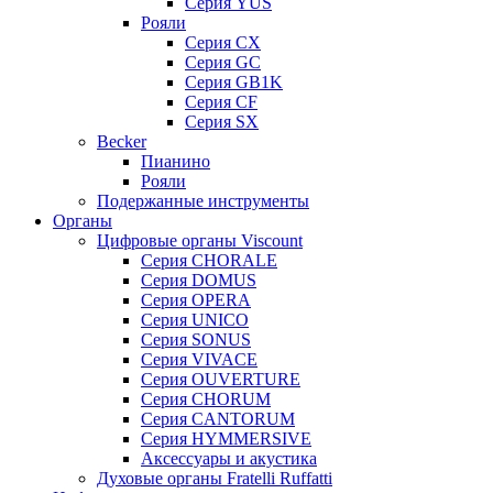
Серия YUS
Рояли
Серия CX
Серия GC
Серия GB1K
Серия CF
Серия SX
Becker
Пианино
Рояли
Подержанные инструменты
Органы
Цифровые органы Viscount
Серия CHORALE
Серия DOMUS
Серия OPERA
Серия UNICO
Серия SONUS
Серия VIVACE
Серия OUVERTURE
Серия CHORUM
Серия CANTORUM
Серия HYMMERSIVE
Аксессуары и акустика
Духовые органы Fratelli Ruffatti