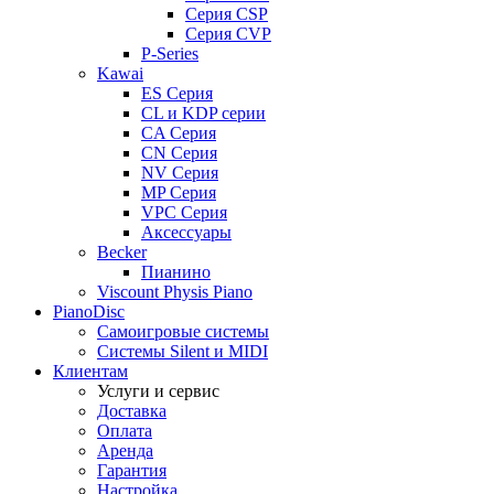
Серия CSP
Серия CVP
P-Series
Kawai
ES Серия
CL и KDP серии
CA Серия
CN Серия
NV Серия
MP Серия
VPC Серия
Аксессуары
Becker
Пианино
Viscount Physis Piano
PianoDisc
Самоигровые системы
Системы Silent и MIDI
Клиентам
Услуги и сервис
Доставка
Оплата
Аренда
Гарантия
Настройка