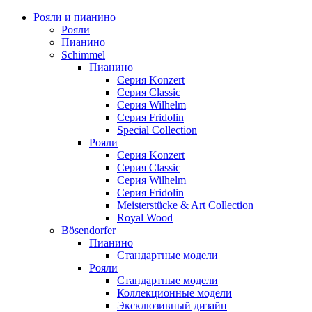
Рояли и пианино
Рояли
Пианино
Schimmel
Пианино
Серия Konzert
Серия Classic
Серия Wilhelm
Серия Fridolin
Special Collection
Рояли
Серия Konzert
Серия Classic
Серия Wilhelm
Серия Fridolin
Meisterstücke & Art Collection
Royal Wood
Bösendorfer
Пианино
Стандартные модели
Рояли
Стандартные модели
Коллекционные модели
Эксклюзивный дизайн