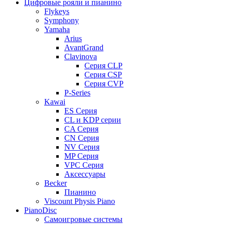
Цифровые рояли и пианино
Flykeys
Symphony
Yamaha
Arius
AvantGrand
Clavinova
Серия CLP
Серия CSP
Серия CVP
P-Series
Kawai
ES Серия
CL и KDP серии
CA Серия
CN Серия
NV Серия
MP Серия
VPC Серия
Аксессуары
Becker
Пианино
Viscount Physis Piano
PianoDisc
Самоигровые системы