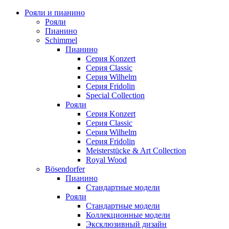
Рояли и пианино
Рояли
Пианино
Schimmel
Пианино
Серия Konzert
Серия Classic
Серия Wilhelm
Серия Fridolin
Special Collection
Рояли
Серия Konzert
Серия Classic
Серия Wilhelm
Серия Fridolin
Meisterstücke & Art Collection
Royal Wood
Bösendorfer
Пианино
Стандартные модели
Рояли
Стандартные модели
Коллекционные модели
Эксклюзивный дизайн