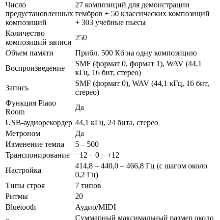
Число
27 композиций для демонстрации
предустановленных
тембров + 50 классических композиций
композиций
+ 303 учебные пьесы
Количество
250
композиций записи
Объем памяти
Прибл. 500 Кб на одну композицию
SMF (формат 0, формат 1), WAV (44,1
Воспроизведение
кГц, 16 бит, стерео)
SMF (формат 0), WAV (44,1 кГц, 16 бит,
Запись
стерео)
Функция Piano
Да
Room
USB-аудиорекордер
44,1 кГц, 24 бита, стерео
Метроном
Да
Изменение темпа
5 – 500
Транспонирование
−12 – 0 – +12
414,8 – 440,0 – 466,8 Гц (с шагом около
Настройка
0,2 Гц)
Типы строя
7 типов
Ритмы
20
Bluetooth
Аудио/MIDI
Суммарный максимальный размер около