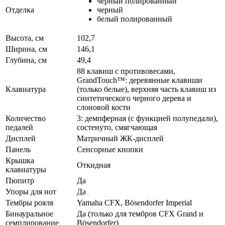
черный полированный
Отделка
черный
белый полированный
Высота, см
102,7
Ширина, см
146,1
Глубина, см
49,4
88 клавиш с противовесами,
GrandTouch™: деревянные клавиши
Клавиатура
(только белые), верхняя часть клавиш из
синтетического черного дерева и
слоновой кости
Количество
3: демпферная (с функцией полупедали),
педалей
состенуто, смягчающая
Дисплей
Матричный ЖК-дисплей
Панель
Сенсорные кнопки
Крышка
Откидная
клавиатуры
Пюпитр
Да
Упоры для нот
Да
Тембры рояля
Yamaha CFX, Bösendorfer Imperial
Бинауральное
Да (только для тембров CFX Grand и
семплирование
Bösendorfer)