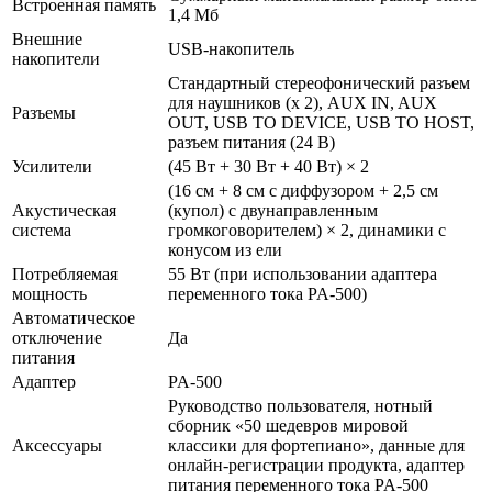
Встроенная память
1,4 Мб
Внешние
USB-накопитель
накопители
Стандартный стереофонический разъем
для наушников (x 2), AUX IN, AUX
Разъемы
OUT, USB TO DEVICE, USB TO HOST,
разъем питания (24 В)
Усилители
(45 Вт + 30 Вт + 40 Вт) × 2
(16 см + 8 см с диффузором + 2,5 см
Акустическая
(купол) с двунаправленным
система
громкоговорителем) × 2, динамики с
конусом из ели
Потребляемая
55 Вт (при использовании адаптера
мощность
переменного тока PA-500)
Автоматическое
отключение
Да
питания
Адаптер
PA-500
Руководство пользователя, нотный
сборник «50 шедевров мировой
Аксессуары
классики для фортепиано», данные для
онлайн-регистрации продукта, адаптер
питания переменного тока PA-500