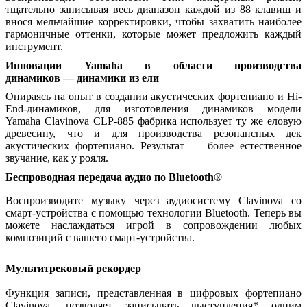
тщательно записывая весь диапазон каждой из 88 клавиш и
внося мельчайшие корректировки, чтобы захватить наиболее
гармоничные оттенки, которые может предложить каждый
инструмент.
Инновации Yamaha в области производства
динамиков — динамики из ели
Опираясь на опыт в создании акустических фортепиано и Hi-
End-динамиков, для изготовления динамиков модели
Yamaha Clavinova CLP-885 фабрика использует ту же еловую
древесину, что и для производства резонансных дек
акустических фортепиано. Результат — более естественное
звучание, как у рояля.
Беспроводная передача аудио по Bluetooth®
Воспроизводите музыку через аудиосистему Clavinova со
смарт-устройства с помощью технологии Bluetooth. Теперь вы
можете наслаждаться игрой в сопровождении любых
композиций с вашего смарт-устройства.
Мультитрековый рекордер
Функция записи, представленная в цифровых фортепиано
Clavinova, позволяет записывать выступления* одним