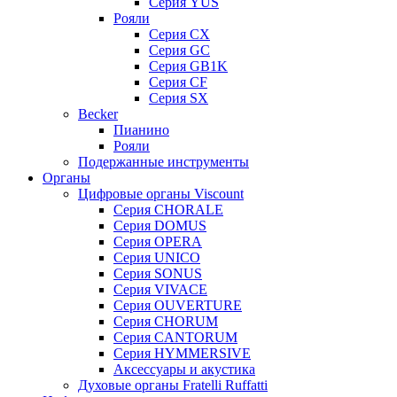
Серия YUS
Рояли
Серия CX
Серия GC
Серия GB1K
Серия CF
Серия SX
Becker
Пианино
Рояли
Подержанные инструменты
Органы
Цифровые органы Viscount
Серия CHORALE
Серия DOMUS
Серия OPERA
Серия UNICO
Серия SONUS
Серия VIVACE
Серия OUVERTURE
Серия CHORUM
Серия CANTORUM
Серия HYMMERSIVE
Аксессуары и акустика
Духовые органы Fratelli Ruffatti