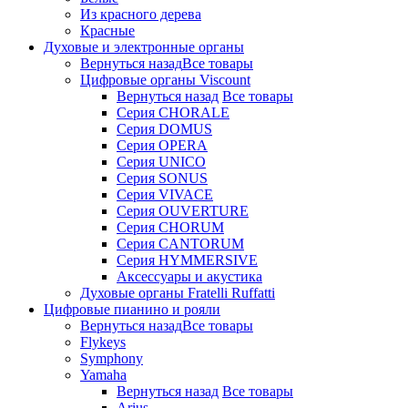
Из красного дерева
Красные
Духовые и электронные органы
Вернуться назад
Все товары
Цифровые органы Viscount
Вернуться назад
Все товары
Серия CHORALE
Серия DOMUS
Серия OPERA
Серия UNICO
Серия SONUS
Серия VIVACE
Серия OUVERTURE
Серия CHORUM
Серия CANTORUM
Серия HYMMERSIVE
Аксессуары и акустика
Духовые органы Fratelli Ruffatti
Цифровые пианино и рояли
Вернуться назад
Все товары
Flykeys
Symphony
Yamaha
Вернуться назад
Все товары
Arius