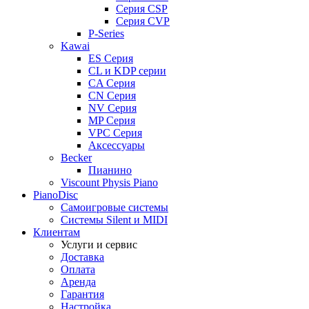
Серия CSP
Серия CVP
P-Series
Kawai
ES Серия
CL и KDP серии
CA Серия
CN Серия
NV Серия
MP Серия
VPC Серия
Аксессуары
Becker
Пианино
Viscount Physis Piano
PianoDisc
Самоигровые системы
Системы Silent и MIDI
Клиентам
Услуги и сервис
Доставка
Оплата
Аренда
Гарантия
Настройка