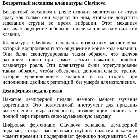
Возвратный механизм клавиатуры Clavinova
Возвратный механизм в рояле отводит молоточки от струн
сразу как только они ударяют по ним, чтобы не допустить
задевания струны во время вибрации. Этот механизм
вызывает ощущение небольшого щелчка при мягком нажатии
клавиш.
Клавиатуры Clavinova оснащены возвратным механизмом,
который воспроизводит это ощущение в конце хода клавиши.
Они были сконструированы таким образом, что щелчок
различим только при самых легких нажатиях, подобно
клавиатуре рояля. Эти клавиатуры были отрегулированы
таким образом, чтобы обеспечить дополнительное трение,
которое уравновешивает клавиши и их отклик при
исполнении двойных репетиций, без ущерба для исполнения.
Демпферная педаль рояля
Нажатие демпферной педали немного меняет звучание
фортепиано. Это незаменимый инструмент для придания
выступлению выразительности, позволяющий пианисту в
полной мере передать свою музыкальную задумку.
Цифровые фортепиано Clavinova оснащены демпферной
педалью, которая рассчитывает глубину нажатия в каждый
момент времени и поддерживает функцию полунажатия. С ее