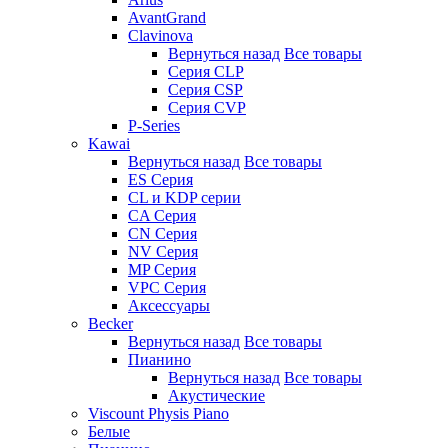
AvantGrand
Clavinova
Вернуться назад
Все товары
Серия CLP
Серия CSP
Серия CVP
P-Series
Kawai
Вернуться назад
Все товары
ES Серия
CL и KDP серии
CA Серия
CN Серия
NV Серия
MP Серия
VPC Серия
Аксессуары
Becker
Вернуться назад
Все товары
Пианино
Вернуться назад
Все товары
Акустические
Viscount Physis Piano
Белые