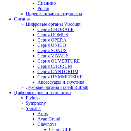
Пианино
Рояли
Подержанные инструменты
Органы
Цифровые органы Viscount
Серия CHORALE
Серия DOMUS
Серия OPERA
Серия UNICO
Серия SONUS
Серия VIVACE
Серия OUVERTURE
Серия CHORUM
Серия CANTORUM
Серия HYMMERSIVE
Аксессуары и акустика
Духовые органы Fratelli Ruffatti
Цифровые рояли и пианино
Flykeys
Symphony
Yamaha
Arius
AvantGrand
Clavinova
Серия CLP