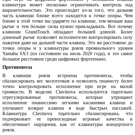
клавиатура может несколько ограничивать контроль над
выразительностью. Это происходит из-за того, что дальняя
часть клавиши ближе всего находится к точке опоры. Чем
ближе к этой точке вы ударяете по клавише, тем меньше ваш
рычаг и тем больше силы нужно прикладывать. Вот почему
клавиши GrandTouch обладают большей длиной. Более
длинный рычаг позволяет исполнителю контролировать силу
нажатия даже на дальней части клавиш. Это же расстояние до
точки опоры и у клавиатуры рояля премиального уровня
Yamaha SX3 (по состоянию на июль 2020 года), и это самое
большое расстояние среди цифровых фортепиано.
Противовесы
В клавиши рояля встроены противовесы, чтобы
сбалансировать вес молоточков и позволить пианисту более
точно контролировать исполнение при игре на малой
громкости. В моделях Clavinova используются тщательно
отрегулированные противовесы, которые упрощают
исполнение пианиссимо легкими касаниями клавиш и
улучшают возврат клавиш в ходе быстрых пассажей.
Клавиатура Clavinova тщательно сбалансирована, что
подчеркивает ее превосходные игровые качества и
обеспечивает ощущения, как от клавиатуры концертного
рояля.