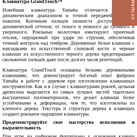
Клавиатура GrandTouch™
ОТЗЫВЫ
Новейшая клавиатура Yamaha отличается широким
динамическим диапазоном и точной передачей нюансов
нажатия. Кончикам пальцев пианиста доступен любой
динамический оттенок: от тихого и нежного до громкого и
уверенного. Рояльные молоточки имитируют приятный
отклик, ощущаемый при ударе по струнам, обеспечивая
точный контроль над тембром. Деревянные белые клавиши с
накладками из искусственной слоновой кости и черные
клавиши из искусственного черного дерева предотвращают
скольжение пальцев даже после долгих часов репетиций.
Клавиатура GrandTouch оснащена белыми деревянными
клавишами, что демонстрирует богатый опыт фабрики
Yamaha в работе с деревом при изготовлении клавишных
инструментов. Как и в случае с клавиатурами роялей, цельная
древесина вырезается из самых лучших частей тщательно
высушенных пиломатериалов, что делает клавиши более
устойчивыми к деформации, чем те, что изготовлены из
клееного дерева. Текстура и структура дерева в клавишах
создают рояльное ощущение клавиатуры.
Продемонстрируйте свое мастерство исполнения и
выразительность
При игре на цифровом фортепиано у основания клавиш