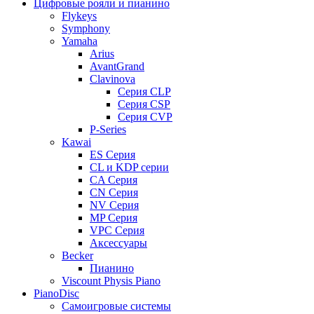
Цифровые рояли и пианино
Flykeys
Symphony
Yamaha
Arius
AvantGrand
Clavinova
Серия CLP
Серия CSP
Серия CVP
P-Series
Kawai
ES Серия
CL и KDP серии
CA Серия
CN Серия
NV Серия
MP Серия
VPC Серия
Аксессуары
Becker
Пианино
Viscount Physis Piano
PianoDisc
Самоигровые системы