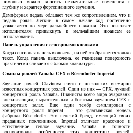
помощью можно вносить незначительные изменения в
глубину и характер фортепианного звучания.
Демпферная педаль обладает тем же сопротивлением, что и
педаль рояля. Легкий в самом начале ход постепенно
утяжеляется по мере дальнейшего нажатия. Это позволяет
исполнителям привыкнуть к мельчайшим нюансам ее
использования.
Панель управления с сенсорными кнопками
Когда сенсорная панель включена, на ней отображается только
текст. Когда панель выключена, ее глянцевая поверхность
практически сливается с блоком клавиатуры.
Сэмплы роялей Yamaha CFX и Bösendorfer Imperial
Звучание роялей Clavinova снято с нескольких всемирно
известных концертных роялей. Один из них — CFX, лучший
концертный рояль Yamaha. Пианисты всего мира очарованы
впечатляющим, выразительным и богатым звучанием CFX в
концертных залах. Еще один тембр сэмплирован с
концертного рояля Imperial — это флагманская модель
фабрики Bösendorfer. Это венский бренд, имеющий своих
преданных поклонников. Imperial отличает красочное и
естественное теплое звучание. Yamaha в точности
воспроизводит особенности этих концертных роялей,