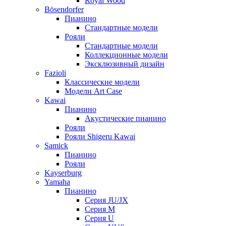
Royal Wood
Bösendorfer
Пианино
Стандартные модели
Рояли
Стандартные модели
Коллекционные модели
Эксклюзивный дизайн
Fazioli
Классические модели
Модели Art Case
Kawai
Пианино
Акустические пианино
Рояли
Рояли Shigeru Kawai
Samick
Пианино
Рояли
Kayserburg
Yamaha
Пианино
Серия JU/JX
Серия M
Серия U