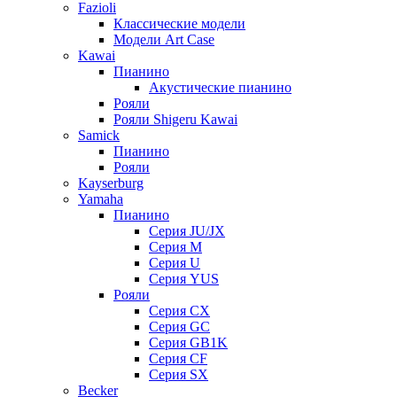
Fazioli
Классические модели
Модели Art Case
Kawai
Пианино
Акустические пианино
Рояли
Рояли Shigeru Kawai
Samick
Пианино
Рояли
Kayserburg
Yamaha
Пианино
Серия JU/JX
Серия M
Серия U
Серия YUS
Рояли
Серия CX
Серия GC
Серия GB1K
Серия CF
Серия SX
Becker