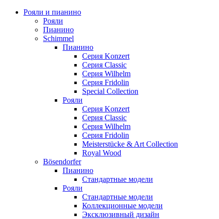
Рояли и пианино
Рояли
Пианино
Schimmel
Пианино
Серия Konzert
Серия Classic
Серия Wilhelm
Серия Fridolin
Special Collection
Рояли
Серия Konzert
Серия Classic
Серия Wilhelm
Серия Fridolin
Meisterstücke & Art Collection
Royal Wood
Bösendorfer
Пианино
Стандартные модели
Рояли
Стандартные модели
Коллекционные модели
Эксклюзивный дизайн