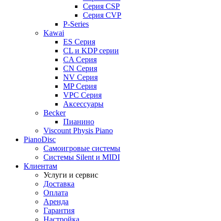
Серия CSP
Серия CVP
P-Series
Kawai
ES Серия
CL и KDP серии
CA Серия
CN Серия
NV Серия
MP Серия
VPC Серия
Аксессуары
Becker
Пианино
Viscount Physis Piano
PianoDisc
Самоигровые системы
Системы Silent и MIDI
Клиентам
Услуги и сервис
Доставка
Оплата
Аренда
Гарантия
Настройка