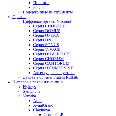
Пианино
Рояли
Подержанные инструменты
Органы
Цифровые органы Viscount
Серия CHORALE
Серия DOMUS
Серия OPERA
Серия UNICO
Серия SONUS
Серия VIVACE
Серия OUVERTURE
Серия CHORUM
Серия CANTORUM
Серия HYMMERSIVE
Аксессуары и акустика
Духовые органы Fratelli Ruffatti
Цифровые рояли и пианино
Flykeys
Symphony
Yamaha
Arius
AvantGrand
Clavinova
Серия CLP