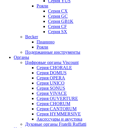
Серия YUS
Рояли
Серия CX
Серия GC
Серия GB1K
Серия CF
Серия SX
Becker
Пианино
Рояли
Подержанные инструменты
Органы
Цифровые органы Viscount
Серия CHORALE
Серия DOMUS
Серия OPERA
Серия UNICO
Серия SONUS
Серия VIVACE
Серия OUVERTURE
Серия CHORUM
Серия CANTORUM
Серия HYMMERSIVE
Аксессуары и акустика
Духовые органы Fratelli Ruffatti