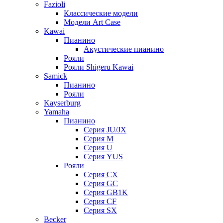
Fazioli
Классические модели
Модели Art Case
Kawai
Пианино
Акустические пианино
Рояли
Рояли Shigeru Kawai
Samick
Пианино
Рояли
Kayserburg
Yamaha
Пианино
Серия JU/JX
Серия M
Серия U
Серия YUS
Рояли
Серия CX
Серия GC
Серия GB1K
Серия CF
Серия SX
Becker