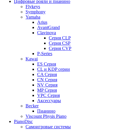
Цифровые рояли и пианино
Flykeys
Symphony
Yamaha
Arius
AvantGrand
Clavinova
Серия CLP
Серия CSP
Серия CVP
P-Series
Kawai
ES Серия
CL и KDP серии
CA Серия
CN Серия
NV Серия
MP Серия
VPC Серия
Аксессуары
Becker
Пианино
Viscount Physis Piano
PianoDisc
Самоигровые системы