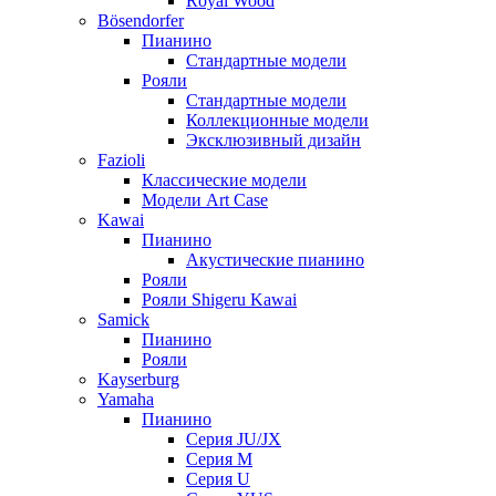
Royal Wood
Bösendorfer
Пианино
Стандартные модели
Рояли
Стандартные модели
Коллекционные модели
Эксклюзивный дизайн
Fazioli
Классические модели
Модели Art Case
Kawai
Пианино
Акустические пианино
Рояли
Рояли Shigeru Kawai
Samick
Пианино
Рояли
Kayserburg
Yamaha
Пианино
Серия JU/JX
Серия M
Серия U