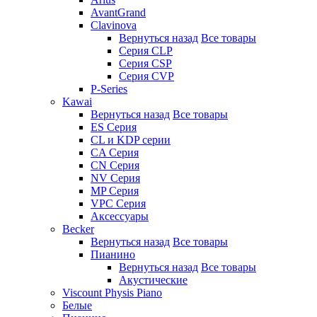
AvantGrand
Clavinova
Вернуться назад
Все товары
Серия CLP
Серия CSP
Серия CVP
P-Series
Kawai
Вернуться назад
Все товары
ES Серия
CL и KDP серии
CA Серия
CN Серия
NV Серия
MP Серия
VPC Серия
Аксессуары
Becker
Вернуться назад
Все товары
Пианино
Вернуться назад
Все товары
Акустические
Viscount Physis Piano
Белые