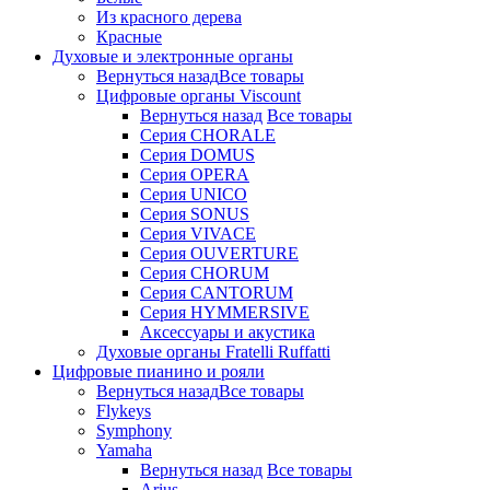
Из красного дерева
Красные
Духовые и электронные органы
Вернуться назад
Все товары
Цифровые органы Viscount
Вернуться назад
Все товары
Серия CHORALE
Серия DOMUS
Серия OPERA
Серия UNICO
Серия SONUS
Серия VIVACE
Серия OUVERTURE
Серия CHORUM
Серия CANTORUM
Серия HYMMERSIVE
Аксессуары и акустика
Духовые органы Fratelli Ruffatti
Цифровые пианино и рояли
Вернуться назад
Все товары
Flykeys
Symphony
Yamaha
Вернуться назад
Все товары
Arius