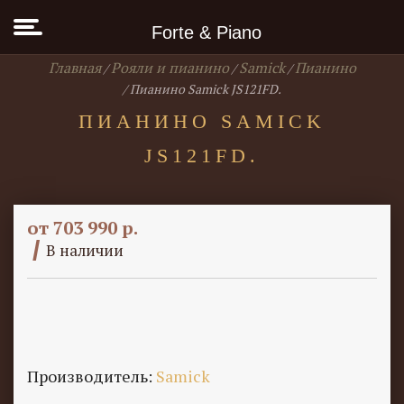
Forte & Piano
Главная
Рояли и пианино
Samick
Пианино
Пианино Samick JS121FD.
ПИАНИНО SAMICK
JS121FD.
от 703 990 р.
В наличии
Производитель:
Samick