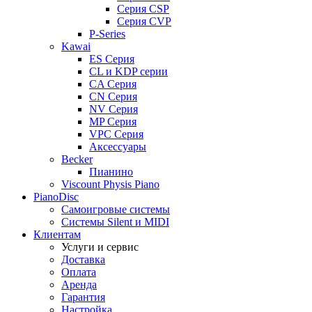
Серия CSP
Серия CVP
P-Series
Kawai
ES Серия
CL и KDP серии
CA Серия
CN Серия
NV Серия
MP Серия
VPC Серия
Аксессуары
Becker
Пианино
Viscount Physis Piano
PianoDisc
Самоигровые системы
Системы Silent и MIDI
Клиентам
Услуги и сервис
Доставка
Оплата
Аренда
Гарантия
Настройка