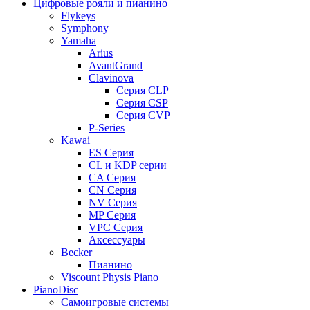
Цифровые рояли и пианино
Flykeys
Symphony
Yamaha
Arius
AvantGrand
Clavinova
Серия CLP
Серия CSP
Серия CVP
P-Series
Kawai
ES Серия
CL и KDP серии
CA Серия
CN Серия
NV Серия
MP Серия
VPC Серия
Аксессуары
Becker
Пианино
Viscount Physis Piano
PianoDisc
Самоигровые системы