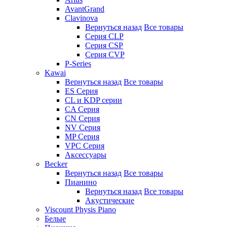
AvantGrand
Clavinova
Вернуться назад
Все товары
Серия CLP
Серия CSP
Серия CVP
P-Series
Kawai
Вернуться назад
Все товары
ES Серия
CL и KDP серии
CA Серия
CN Серия
NV Серия
MP Серия
VPC Серия
Аксессуары
Becker
Вернуться назад
Все товары
Пианино
Вернуться назад
Все товары
Акустические
Viscount Physis Piano
Белые