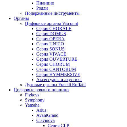
Пианино
Рояли
Подержанные инструменты
Органы
Цифровые органы Viscount
Серия CHORALE
Серия DOMUS
Серия OPERA
Серия UNICO
Серия SONUS
Серия VIVACE
Серия OUVERTURE
Серия CHORUM
Серия CANTORUM
Серия HYMMERSIVE
Аксессуары и акустика
Духовые органы Fratelli Ruffatti
Цифровые рояли и пианино
Flykeys
Symphony
Yamaha
Arius
AvantGrand
Clavinova
Серия CLP