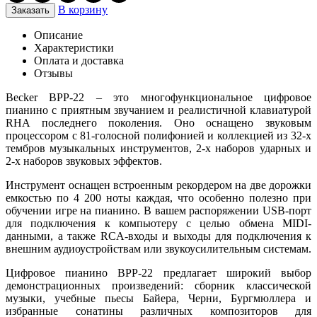
В корзину
Заказать
Описание
Характеристики
Оплата и доставка
Отзывы
Becker BPP-22 – это многофункциональное цифровое
пианино с приятным звучанием и реалистичной клавиатурой
RHA последнего поколения. Оно оснащено звуковым
процессором с 81-голосной полифонией и коллекцией из 32-х
тембров музыкальных инструментов, 2-х наборов ударных и
2-х наборов звуковых эффектов.
Инструмент оснащен встроенным рекордером на две дорожки
емкостью по 4 200 ноты каждая, что особенно полезно при
обучении игре на пианино. В вашем распоряжении USB-порт
для подключения к компьютеру с целью обмена MIDI-
данными, а также RCA-входы и выходы для подключения к
внешним аудиоустройствам или звукоусилительным системам.
Цифровое пианино BPP-22 предлагает широкий выбор
демонстрационных произведений: сборник классической
музыки, учебные пьесы Байера, Черни, Бургмюллера и
избранные сонатины различных композиторов для