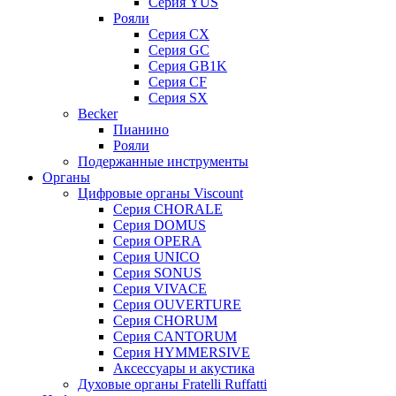
Серия YUS
Рояли
Серия CX
Серия GC
Серия GB1K
Серия CF
Серия SX
Becker
Пианино
Рояли
Подержанные инструменты
Органы
Цифровые органы Viscount
Серия CHORALE
Серия DOMUS
Серия OPERA
Серия UNICO
Серия SONUS
Серия VIVACE
Серия OUVERTURE
Серия CHORUM
Серия CANTORUM
Серия HYMMERSIVE
Аксессуары и акустика
Духовые органы Fratelli Ruffatti