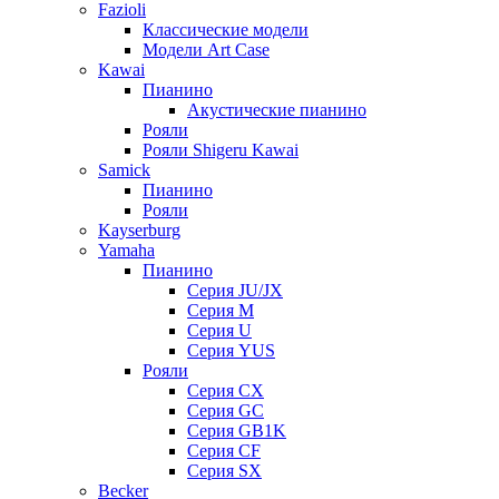
Fazioli
Классические модели
Модели Art Case
Kawai
Пианино
Акустические пианино
Рояли
Рояли Shigeru Kawai
Samick
Пианино
Рояли
Kayserburg
Yamaha
Пианино
Серия JU/JX
Серия M
Серия U
Серия YUS
Рояли
Серия CX
Серия GC
Серия GB1K
Серия CF
Серия SX
Becker