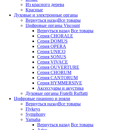
Из красного дерева
Красные
Духовые и электронные органы
Вернуться назад
Все товары
Цифровые органы Viscount
Вернуться назад
Все товары
Серия CHORALE
Серия DOMUS
Серия OPERA
Серия UNICO
Серия SONUS
Серия VIVACE
Серия OUVERTURE
Серия CHORUM
Серия CANTORUM
Серия HYMMERSIVE
Аксессуары и акустика
Духовые органы Fratelli Ruffatti
Цифровые пианино и рояли
Вернуться назад
Все товары
Flykeys
Symphony
Yamaha
Вернуться назад
Все товары
Arius