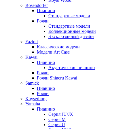
Royal Wood
Bösendorfer
Пианино
Стандартные модели
Рояли
Стандартные модели
Коллекционные модели
Эксклюзивный дизайн
Fazioli
Классические модели
Модели Art Case
Kawai
Пианино
Акустические пианино
Рояли
Рояли Shigeru Kawai
Samick
Пианино
Рояли
Kayserburg
Yamaha
Пианино
Серия JU/JX
Серия M
Серия U