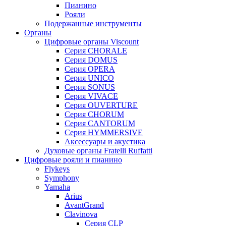
Пианино
Рояли
Подержанные инструменты
Органы
Цифровые органы Viscount
Серия CHORALE
Серия DOMUS
Серия OPERA
Серия UNICO
Серия SONUS
Серия VIVACE
Серия OUVERTURE
Серия CHORUM
Серия CANTORUM
Серия HYMMERSIVE
Аксессуары и акустика
Духовые органы Fratelli Ruffatti
Цифровые рояли и пианино
Flykeys
Symphony
Yamaha
Arius
AvantGrand
Clavinova
Серия CLP