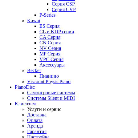
Серия CSP
Серия CVP
P-Series
Kawai
ES Серия
CL и KDP серии
CA Серия
CN Серия
NV Серия
MP Серия
VPC Серия
Аксессуары
Becker
Пианино
Viscount Physis Piano
PianoDisc
Самоигровые системы
Системы Silent и MIDI
Клиентам
Услуги и сервис
Доставка
Оплата
Аренда
Гарантия
Настройка