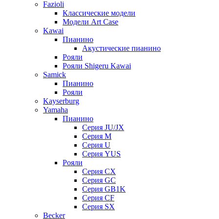
Fazioli
Классические модели
Модели Art Case
Kawai
Пианино
Акустические пианино
Рояли
Рояли Shigeru Kawai
Samick
Пианино
Рояли
Kayserburg
Yamaha
Пианино
Серия JU/JX
Серия M
Серия U
Серия YUS
Рояли
Серия CX
Серия GC
Серия GB1K
Серия CF
Серия SX
Becker