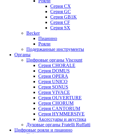
Рояли
Серия CX
Серия GC
Серия GB1K
Серия CF
Серия SX
Becker
Пианино
Рояли
Подержанные инструменты
Органы
Цифровые органы Viscount
Серия CHORALE
Серия DOMUS
Серия OPERA
Серия UNICO
Серия SONUS
Серия VIVACE
Серия OUVERTURE
Серия CHORUM
Серия CANTORUM
Серия HYMMERSIVE
Аксессуары и акустика
Духовые органы Fratelli Ruffatti
Цифровые рояли и пианино