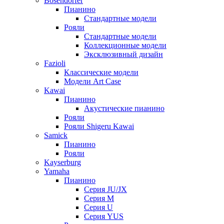
Bösendorfer
Пианино
Стандартные модели
Рояли
Стандартные модели
Коллекционные модели
Эксклюзивный дизайн
Fazioli
Классические модели
Модели Art Case
Kawai
Пианино
Акустические пианино
Рояли
Рояли Shigeru Kawai
Samick
Пианино
Рояли
Kayserburg
Yamaha
Пианино
Серия JU/JX
Серия M
Серия U
Серия YUS