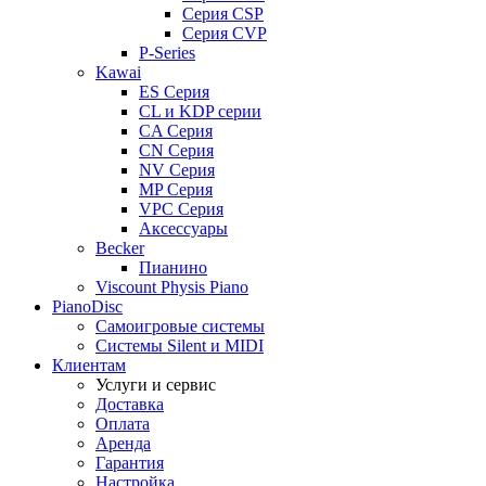
Серия CSP
Серия CVP
P-Series
Kawai
ES Серия
CL и KDP серии
CA Серия
CN Серия
NV Серия
MP Серия
VPC Серия
Аксессуары
Becker
Пианино
Viscount Physis Piano
PianoDisc
Самоигровые системы
Системы Silent и MIDI
Клиентам
Услуги и сервис
Доставка
Оплата
Аренда
Гарантия
Настройка