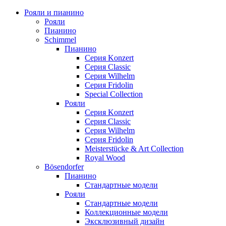
Рояли и пианино
Рояли
Пианино
Schimmel
Пианино
Серия Konzert
Серия Classic
Серия Wilhelm
Серия Fridolin
Special Collection
Рояли
Серия Konzert
Серия Classic
Серия Wilhelm
Серия Fridolin
Meisterstücke & Art Collection
Royal Wood
Bösendorfer
Пианино
Стандартные модели
Рояли
Стандартные модели
Коллекционные модели
Эксклюзивный дизайн