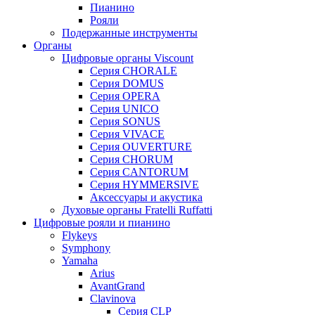
Пианино
Рояли
Подержанные инструменты
Органы
Цифровые органы Viscount
Серия CHORALE
Серия DOMUS
Серия OPERA
Серия UNICO
Серия SONUS
Серия VIVACE
Серия OUVERTURE
Серия CHORUM
Серия CANTORUM
Серия HYMMERSIVE
Аксессуары и акустика
Духовые органы Fratelli Ruffatti
Цифровые рояли и пианино
Flykeys
Symphony
Yamaha
Arius
AvantGrand
Clavinova
Серия CLP