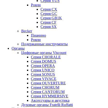
Серия YUS
Рояли
Серия CX
Серия GC
Серия GB1K
Серия CF
Серия SX
Becker
Пианино
Рояли
Подержанные инструменты
Органы
Цифровые органы Viscount
Серия CHORALE
Серия DOMUS
Серия OPERA
Серия UNICO
Серия SONUS
Серия VIVACE
Серия OUVERTURE
Серия CHORUM
Серия CANTORUM
Серия HYMMERSIVE
Аксессуары и акустика
Духовые органы Fratelli Ruffatti