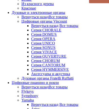
Из красного дерева
Красные
Духовые и электронные органы
Вернуться назад
Все товары
Цифровые органы Viscount
Вернуться назад
Все товары
Серия CHORALE
Серия DOMUS
Серия OPERA
Серия UNICO
Серия SONUS
Серия VIVACE
Серия OUVERTURE
Серия CHORUM
Серия CANTORUM
Серия HYMMERSIVE
Аксессуары и акустика
Духовые органы Fratelli Ruffatti
Цифровые пианино и рояли
Вернуться назад
Все товары
Flykeys
Symphony
Yamaha
Вернуться назад
Все товары
Arius