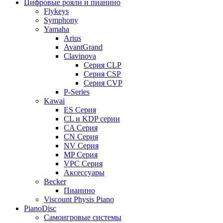
Цифровые рояли и пианино
Flykeys
Symphony
Yamaha
Arius
AvantGrand
Clavinova
Серия CLP
Серия CSP
Серия CVP
P-Series
Kawai
ES Серия
CL и KDP серии
CA Серия
CN Серия
NV Серия
MP Серия
VPC Серия
Аксессуары
Becker
Пианино
Viscount Physis Piano
PianoDisc
Самоигровые системы