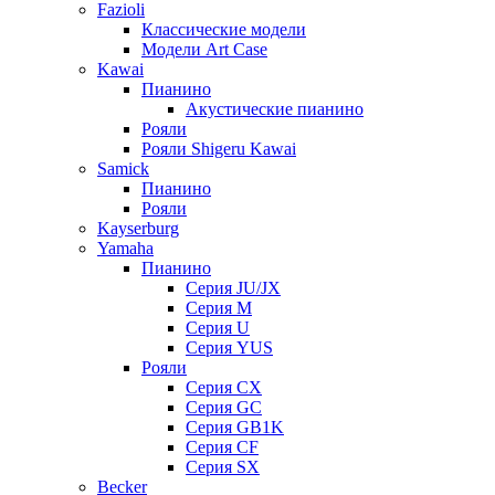
Fazioli
Классические модели
Модели Art Case
Kawai
Пианино
Акустические пианино
Рояли
Рояли Shigeru Kawai
Samick
Пианино
Рояли
Kayserburg
Yamaha
Пианино
Серия JU/JX
Серия M
Серия U
Серия YUS
Рояли
Серия CX
Серия GC
Серия GB1K
Серия CF
Серия SX
Becker