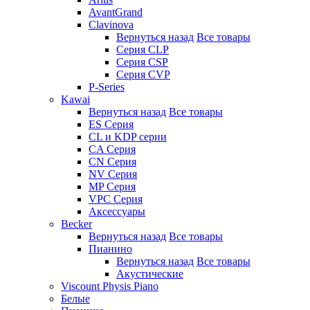
AvantGrand
Clavinova
Вернуться назад
Все товары
Серия CLP
Серия CSP
Серия CVP
P-Series
Kawai
Вернуться назад
Все товары
ES Серия
CL и KDP серии
CA Серия
CN Серия
NV Серия
MP Серия
VPC Серия
Аксессуары
Becker
Вернуться назад
Все товары
Пианино
Вернуться назад
Все товары
Акустические
Viscount Physis Piano
Белые