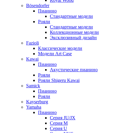
Royal Wood
Bösendorfer
Пианино
Стандартные модели
Рояли
Стандартные модели
Коллекционные модели
Эксклюзивный дизайн
Fazioli
Классические модели
Модели Art Case
Kawai
Пианино
Акустические пианино
Рояли
Рояли Shigeru Kawai
Samick
Пианино
Рояли
Kayserburg
Yamaha
Пианино
Серия JU/JX
Серия M
Серия U