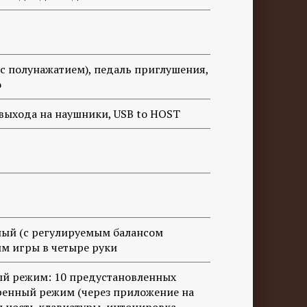
(с полунажатием), педаль приглушения,
о
 выхода на наушники, USB to HOST
ный (с регулируемым балансом
им игры в четыре руки
й режим: 10 предустановленных
ренный режим (через приложение на