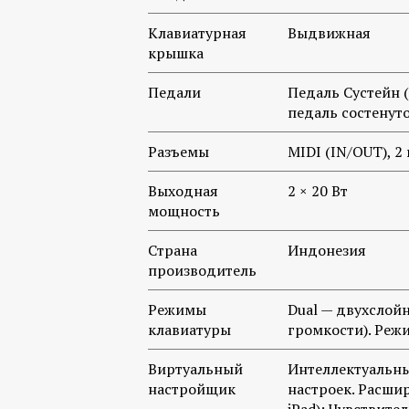
Клавиатурная
Выдвижная
крышка
Педали
Педаль Сустейн 
педаль состенут
Разъемы
MIDI (IN/OUT), 2
Выходная
2 × 20 Вт
мощность
Страна
Индонезия
производитель
Режимы
Dual — двухслой
клавиатуры
громкости). Реж
Виртуальный
Интеллектуальны
настройщик
настроек. Расши