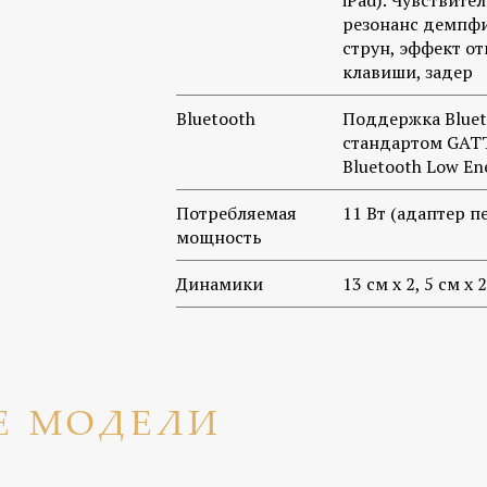
iPad): Чувствите
резонанс демпф
струн, эффект о
клавиши, задер
Bluetooth
Поддержка Blueto
стандартом GATT
Bluetooth Low En
Потребляемая
11 Вт (адаптер п
мощность
Динамики
13 см x 2, 5 см x 2
Е МОДЕЛИ