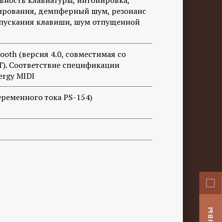
льность клавиатуры, интонировка,
ирования, демпферный шум, резонанс
тпускания клавиши, шум отпущенной
oth (версия 4.0, совместимая со
). Соответствие спецификации
ergy MIDI
еременного тока PS-154)