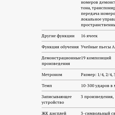
номеров демонст
тона, транспони
передача номеро
локальное управ
пространственны
Другие функции
16 ячеек
Функция обучения
Учебные пьесы А
Демонстрационные
19 композиций
произведения
Метроном
Размер: 1/4, 2/4, 3
Темп
10-300 ударов в
Записывающее
3 произведения,
устройство
ЖК дисплей
3-символьный с