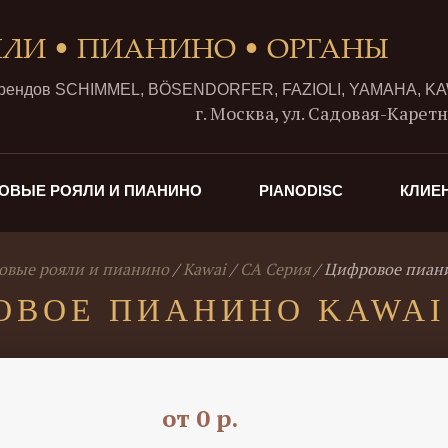
ЯЛИ • ПИАНИНО • ОРГАНЫ
брендов SCHIMMEL, BÖSENDORFER, FAZIOLI, YAMAHA, K
г. Москва, ул. Садовая-Каретная
ОВЫЕ РОЯЛИ И ПИАНИНО
PIANODISC
КЛИЕ
вые рояли и пианино
Kawai
CA Серия
Цифровое пиани
ВОЕ ПИАНИНО KAWAI
от 0 р.