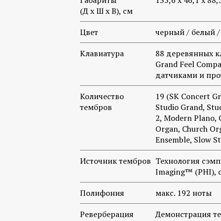
Габариты
135,6 x 46,1 x 88,
(Д х Ш х В), см
Цвет
черный / белый 
Клавиатура
88 деревянных к
Grand Feel Compa
датчиками и пр
Количество
19 (SK Concert Gr
тембров
Studio Grand, Stu
2, Modern Plano, C
Organ, Church Org
Ensemble, Slow St
Источник тембров
Технология сэмп
Imaging™ (PHI),
Полифония
макс. 192 ноты
Реверберация
Демонстрация те