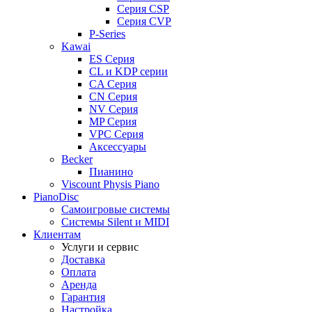
Серия CSP
Серия CVP
P-Series
Kawai
ES Серия
CL и KDP серии
CA Серия
CN Серия
NV Серия
MP Серия
VPC Серия
Аксессуары
Becker
Пианино
Viscount Physis Piano
PianoDisc
Самоигровые системы
Системы Silent и MIDI
Клиентам
Услуги и сервис
Доставка
Оплата
Аренда
Гарантия
Настройка