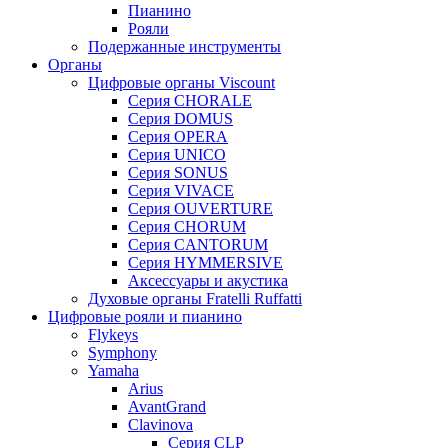
Пианино
Рояли
Подержанные инструменты
Органы
Цифровые органы Viscount
Серия CHORALE
Серия DOMUS
Серия OPERA
Серия UNICO
Серия SONUS
Серия VIVACE
Серия OUVERTURE
Серия CHORUM
Серия CANTORUM
Серия HYMMERSIVE
Аксессуары и акустика
Духовые органы Fratelli Ruffatti
Цифровые рояли и пианино
Flykeys
Symphony
Yamaha
Arius
AvantGrand
Clavinova
Серия CLP