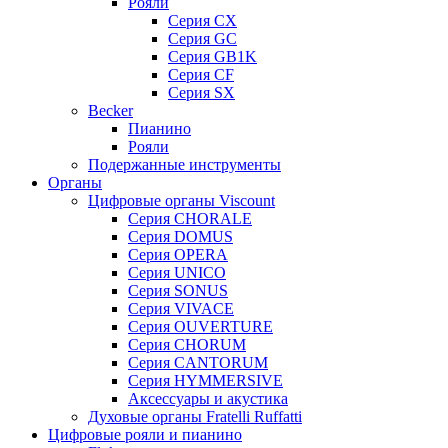
Рояли
Серия CX
Серия GC
Серия GB1K
Серия CF
Серия SX
Becker
Пианино
Рояли
Подержанные инструменты
Органы
Цифровые органы Viscount
Серия CHORALE
Серия DOMUS
Серия OPERA
Серия UNICO
Серия SONUS
Серия VIVACE
Серия OUVERTURE
Серия CHORUM
Серия CANTORUM
Серия HYMMERSIVE
Аксессуары и акустика
Духовые органы Fratelli Ruffatti
Цифровые рояли и пианино