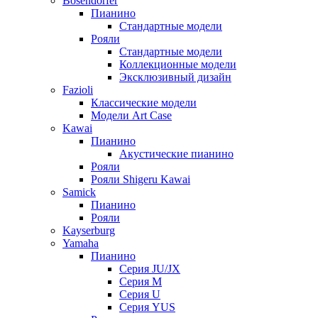
Bösendorfer
Пианино
Стандартные модели
Рояли
Стандартные модели
Коллекционные модели
Эксклюзивный дизайн
Fazioli
Классические модели
Модели Art Case
Kawai
Пианино
Акустические пианино
Рояли
Рояли Shigeru Kawai
Samick
Пианино
Рояли
Kayserburg
Yamaha
Пианино
Серия JU/JX
Серия M
Серия U
Серия YUS