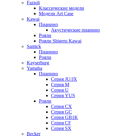
Fazioli
Классические модели
Модели Art Case
Kawai
Пианино
Акустические пианино
Рояли
Рояли Shigeru Kawai
Samick
Пианино
Рояли
Kayserburg
Yamaha
Пианино
Серия JU/JX
Серия M
Серия U
Серия YUS
Рояли
Серия CX
Серия GC
Серия GB1K
Серия CF
Серия SX
Becker