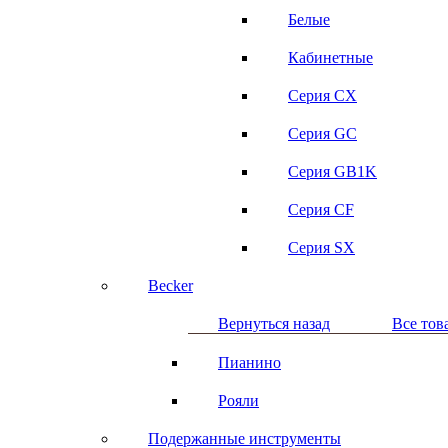
Белые
Кабинетные
Серия CX
Серия GC
Серия GB1K
Серия CF
Серия SX
Becker
Вернуться назад
Все тов
Пианино
Рояли
Подержанные инструменты