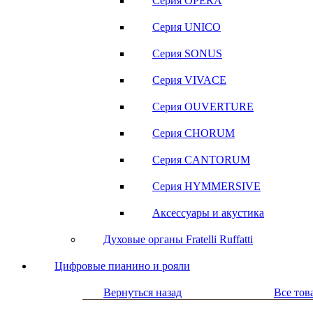
Серия OPERA
Серия UNICO
Серия SONUS
Серия VIVACE
Серия OUVERTURE
Серия CHORUM
Серия CANTORUM
Серия HYMMERSIVE
Аксессуары и акустика
Духовые органы Fratelli Ruffatti
Цифровые пианино и рояли
Вернуться назад
Все тов