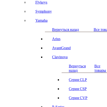
Flykeys
Symphony
Yamaha
Вернуться назад
Все тов
Arius
AvantGrand
Clavinova
Вернуться
Все
назад
товары
Серия CLP
Серия CSP
Серия CVP
P-Series