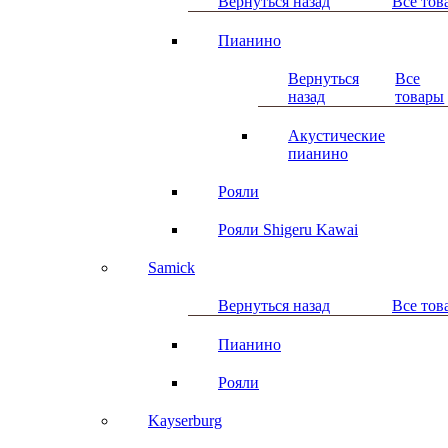
Вернуться назад
Все тов
Пианино
Вернуться
Все
назад
товары
Акустические
пианино
Рояли
Рояли Shigeru Kawai
Samick
Вернуться назад
Все тов
Пианино
Рояли
Kayserburg