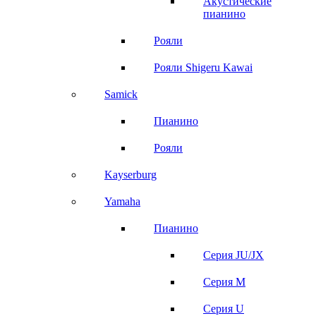
Акустические
пианино
Рояли
Рояли Shigeru Kawai
Samick
Пианино
Рояли
Kayserburg
Yamaha
Пианино
Серия JU/JX
Серия M
Серия U