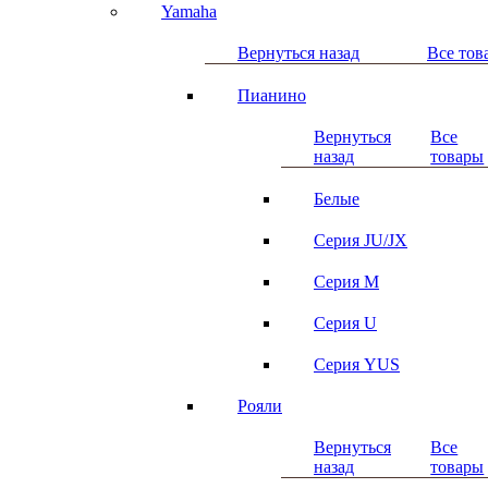
Yamaha
Вернуться назад
Все тов
Пианино
Вернуться
Все
назад
товары
Белые
Серия JU/JX
Серия M
Серия U
Серия YUS
Рояли
Вернуться
Все
назад
товары