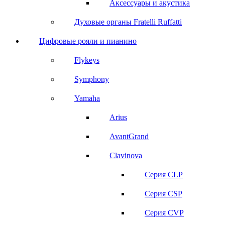
Аксессуары и акустика
Духовые органы Fratelli Ruffatti
Цифровые рояли и пианино
Flykeys
Symphony
Yamaha
Arius
AvantGrand
Clavinova
Серия CLP
Серия CSP
Серия CVP