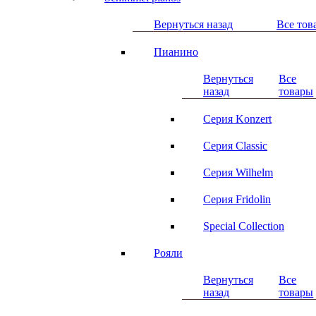
Вернуться назад
Все тов
Пианино
Вернуться
Все
назад
товары
Серия Konzert
Серия Classic
Серия Wilhelm
Серия Fridolin
Special Collection
Рояли
Вернуться
Все
назад
товары