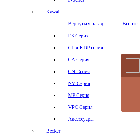
Kawai
Вернуться назад
Все тов
ES Серия
CL и KDP серии
CA Серия
CN Серия
NV Серия
MP Серия
VPC Серия
Аксессуары
Becker