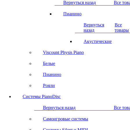
Вернуться назад
Все тов
Пианино
Вернуться
Все
назад
товары
Акустические
Viscount Physis Piano
Белые
Пианино
Рояли
Системы PianoDisc
Вернуться назад
Все тов
Самоигровые системы
Системы Silent и MIDI