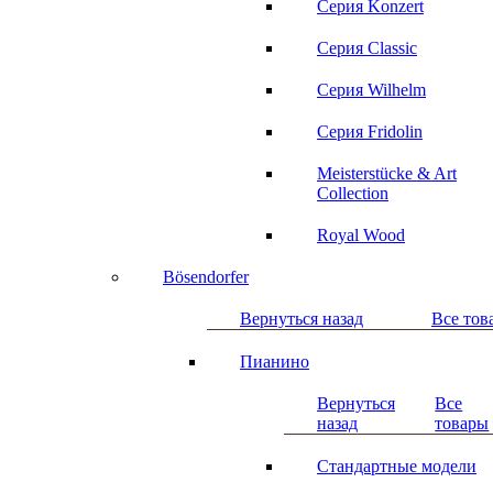
Серия Konzert
Серия Classic
Серия Wilhelm
Серия Fridolin
Meisterstücke & Art
Collection
Royal Wood
Bösendorfer
Вернуться назад
Все тов
Пианино
Вернуться
Все
назад
товары
Стандартные модели