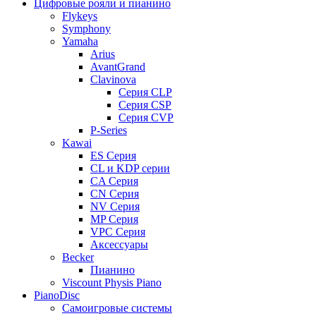
Цифровые рояли и пианино
Flykeys
Symphony
Yamaha
Arius
AvantGrand
Clavinova
Серия CLP
Серия CSP
Серия CVP
P-Series
Kawai
ES Серия
CL и KDP серии
CA Серия
CN Серия
NV Серия
MP Серия
VPC Серия
Аксессуары
Becker
Пианино
Viscount Physis Piano
PianoDisc
Самоигровые системы