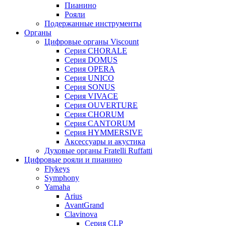
Пианино
Рояли
Подержанные инструменты
Органы
Цифровые органы Viscount
Серия CHORALE
Серия DOMUS
Серия OPERA
Серия UNICO
Серия SONUS
Серия VIVACE
Серия OUVERTURE
Серия CHORUM
Серия CANTORUM
Серия HYMMERSIVE
Аксессуары и акустика
Духовые органы Fratelli Ruffatti
Цифровые рояли и пианино
Flykeys
Symphony
Yamaha
Arius
AvantGrand
Clavinova
Серия CLP