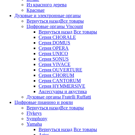
Из красного дерева
Красные
Духовые и электронные органы
Вернуться назад
Все товары
Цифровые органы Viscount
Вернуться назад
Все товары
Серия CHORALE
Серия DOMUS
Серия OPERA
Серия UNICO
Серия SONUS
Серия VIVACE
Серия OUVERTURE
Серия CHORUM
Серия CANTORUM
Серия HYMMERSIVE
Аксессуары и акустика
Духовые органы Fratelli Ruffatti
Цифровые пианино и рояли
Вернуться назад
Все товары
Flykeys
Symphony
Yamaha
Вернуться назад
Все товары
Arius