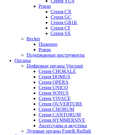
Серия YUS
Рояли
Серия CX
Серия GC
Серия GB1K
Серия CF
Серия SX
Becker
Пианино
Рояли
Подержанные инструменты
Органы
Цифровые органы Viscount
Серия CHORALE
Серия DOMUS
Серия OPERA
Серия UNICO
Серия SONUS
Серия VIVACE
Серия OUVERTURE
Серия CHORUM
Серия CANTORUM
Серия HYMMERSIVE
Аксессуары и акустика
Духовые органы Fratelli Ruffatti