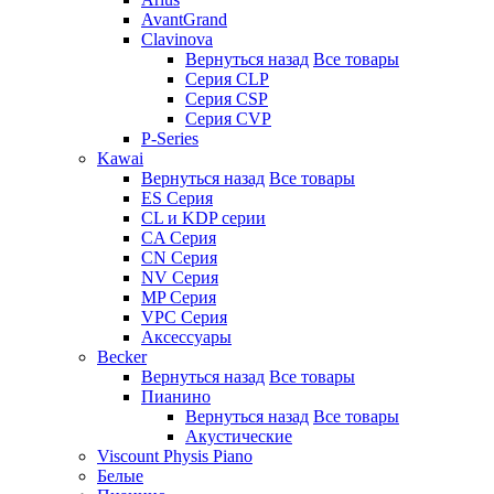
AvantGrand
Clavinova
Вернуться назад
Все товары
Серия CLP
Серия CSP
Серия CVP
P-Series
Kawai
Вернуться назад
Все товары
ES Серия
CL и KDP серии
CA Серия
CN Серия
NV Серия
MP Серия
VPC Серия
Аксессуары
Becker
Вернуться назад
Все товары
Пианино
Вернуться назад
Все товары
Акустические
Viscount Physis Piano
Белые