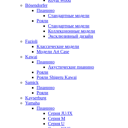
Royal Wood
Bösendorfer
Пианино
Стандартные модели
Рояли
Стандартные модели
Коллекционные модели
Эксклюзивный дизайн
Fazioli
Классические модели
Модели Art Case
Kawai
Пианино
Акустические пианино
Рояли
Рояли Shigeru Kawai
Samick
Пианино
Рояли
Kayserburg
Yamaha
Пианино
Серия JU/JX
Серия M
Серия U