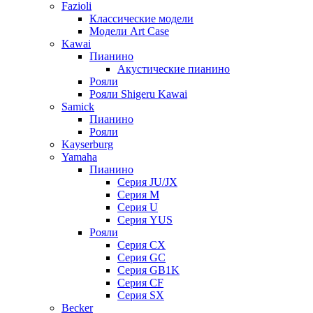
Fazioli
Классические модели
Модели Art Case
Kawai
Пианино
Акустические пианино
Рояли
Рояли Shigeru Kawai
Samick
Пианино
Рояли
Kayserburg
Yamaha
Пианино
Серия JU/JX
Серия M
Серия U
Серия YUS
Рояли
Серия CX
Серия GC
Серия GB1K
Серия CF
Серия SX
Becker