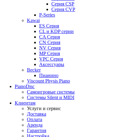
Серия CSP
Серия CVP
P-Series
Kawai
ES Серия
CL и KDP серии
CA Серия
CN Серия
NV Серия
MP Серия
VPC Серия
Аксессуары
Becker
Пианино
Viscount Physis Piano
PianoDisc
Самоигровые системы
Системы Silent и MIDI
Клиентам
Услуги и сервис
Доставка
Оплата
Аренда
Гарантия
Настройка