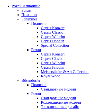
Рояли и пианино
Рояли
Пианино
Schimmel
Пианино
Серия Konzert
Серия Classic
Серия Wilhelm
Серия Fridolin
Special Collection
Рояли
Серия Konzert
Серия Classic
Серия Wilhelm
Серия Fridolin
Meisterstücke & Art Collection
Royal Wood
Bösendorfer
Пианино
Стандартные модели
Рояли
Стандартные модели
Коллекционные модели
Эксклюзивный дизайн