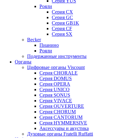
Серия YUS
Рояли
Серия CX
Серия GC
Серия GB1K
Серия CF
Серия SX
Becker
Пианино
Рояли
Подержанные инструменты
Органы
Цифровые органы Viscount
Серия CHORALE
Серия DOMUS
Серия OPERA
Серия UNICO
Серия SONUS
Серия VIVACE
Серия OUVERTURE
Серия CHORUM
Серия CANTORUM
Серия HYMMERSIVE
Аксессуары и акустика
Духовые органы Fratelli Ruffatti