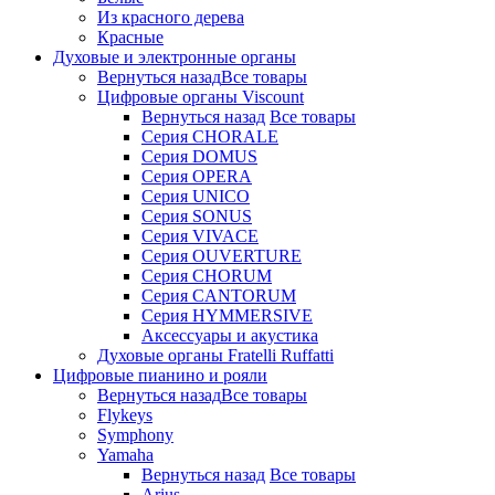
Из красного дерева
Красные
Духовые и электронные органы
Вернуться назад
Все товары
Цифровые органы Viscount
Вернуться назад
Все товары
Серия CHORALE
Серия DOMUS
Серия OPERA
Серия UNICO
Серия SONUS
Серия VIVACE
Серия OUVERTURE
Серия CHORUM
Серия CANTORUM
Серия HYMMERSIVE
Аксессуары и акустика
Духовые органы Fratelli Ruffatti
Цифровые пианино и рояли
Вернуться назад
Все товары
Flykeys
Symphony
Yamaha
Вернуться назад
Все товары
Arius