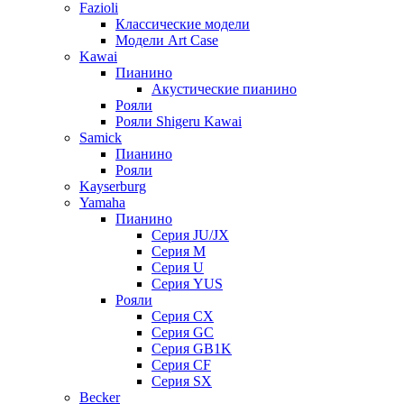
Fazioli
Классические модели
Модели Art Case
Kawai
Пианино
Акустические пианино
Рояли
Рояли Shigeru Kawai
Samick
Пианино
Рояли
Kayserburg
Yamaha
Пианино
Серия JU/JX
Серия M
Серия U
Серия YUS
Рояли
Серия CX
Серия GC
Серия GB1K
Серия CF
Серия SX
Becker