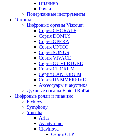
Пианино
Рояли
Подержанные инструменты
Органы
Цифровые органы Viscount
Серия CHORALE
Серия DOMUS
Серия OPERA
Серия UNICO
Серия SONUS
Серия VIVACE
Серия OUVERTURE
Серия CHORUM
Серия CANTORUM
Серия HYMMERSIVE
Аксессуары и акустика
Духовые органы Fratelli Ruffatti
Цифровые рояли и пианино
Flykeys
Symphony
Yamaha
Arius
AvantGrand
Clavinova
Серия CLP