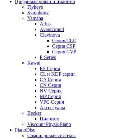
Цифровые рояли и пианино
Flykeys
Symphony
Yamaha
Arius
AvantGrand
Clavinova
Серия CLP
Серия CSP
Серия CVP
P-Series
Kawai
ES Серия
CL и KDP серии
CA Серия
CN Серия
NV Серия
MP Серия
VPC Серия
Аксессуары
Becker
Пианино
Viscount Physis Piano
PianoDisc
Самоигровые системы