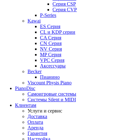
Серия CSP
Серия CVP
P-Series
Kawai
ES Серия
CL и KDP серии
CA Серия
CN Серия
NV Серия
MP Серия
VPC Серия
Аксессуары
Becker
Пианино
Viscount Physis Piano
PianoDisc
Самоигровые системы
Системы Silent и MIDI
Клиентам
Услуги и сервис
Доставка
Оплата
Аренда
Гарантия
Настройка