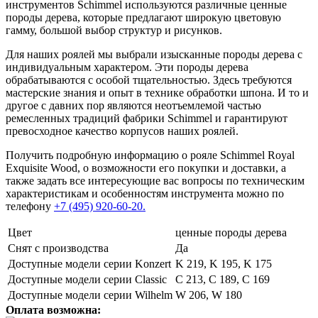
инструментов Schimmel используются различные ценные
породы дерева, которые предлагают широкую цветовую
гамму, большой выбор структур и рисунков.
Для наших роялей мы выбрали изысканные породы дерева с
индивидуальным характером. Эти породы дерева
обрабатываются с особой тщательностью. Здесь требуются
мастерские знания и опыт в технике обработки шпона. И то и
другое с давних пор являются неотъемлемой частью
ремесленных традиций фабрики Schimmel и гарантируют
превосходное качество корпусов наших роялей.
Получить подробную информацию о рояле Schimmel Royal
Exquisite Wood, о возможности его покупки и доставки, а
также задать все интересующие вас вопросы по техническим
характеристикам и особенностям инструмента можно по
телефону
+7 (495) 920-60-20.
Цвет
ценные породы дерева
Снят с производства
Да
Доступные модели серии Konzert
K 219, K 195, K 175
Доступные модели серии Classic
C 213, C 189, C 169
Доступные модели серии Wilhelm
W 206, W 180
Оплата возможна: