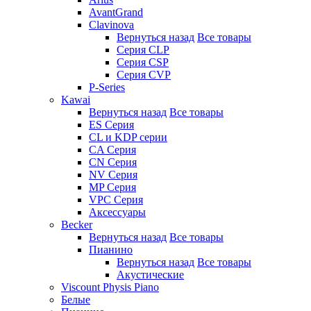
AvantGrand
Clavinova
Вернуться назад
Все товары
Серия CLP
Серия CSP
Серия CVP
P-Series
Kawai
Вернуться назад
Все товары
ES Серия
CL и KDP серии
CA Серия
CN Серия
NV Серия
MP Серия
VPC Серия
Аксессуары
Becker
Вернуться назад
Все товары
Пианино
Вернуться назад
Все товары
Акустические
Viscount Physis Piano
Белые