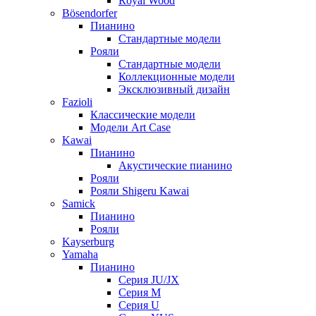
Royal Wood
Bösendorfer
Пианино
Стандартные модели
Рояли
Стандартные модели
Коллекционные модели
Эксклюзивный дизайн
Fazioli
Классические модели
Модели Art Case
Kawai
Пианино
Акустические пианино
Рояли
Рояли Shigeru Kawai
Samick
Пианино
Рояли
Kayserburg
Yamaha
Пианино
Серия JU/JX
Серия M
Серия U